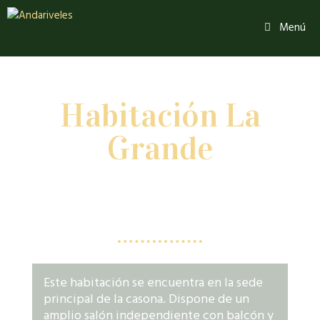
Menú
Te presentamos la
Habitación La
Grande
CONOCE AL DETALLE ESTA
HABITACIÓN CON SALÓN
Este habitación se encuentra en la sede
principal de la casona. Dispone de un
amplio salón independiente con balcón y