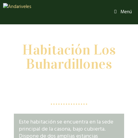
Menú
Te presentamos la
Habitación Los
Buhardillones
CONOCE AL DETALLE ESTA
HABITACIÓN CON DOS ESTANCIAS
Este habitación se encuentra en la sede
principal de la casona, bajo cubierta.
Dispone de dos amplias estancias